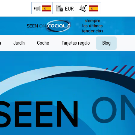
EUR
Abre tu menú de Safari.
o toque el botón de safari como se muestra a la izquierda
a
Jardín
Coche
Tarjetas regalo
Blog
y toca AÑADIR A LA PANTALLA DE INICIO
SeenOnSocials ahora está instalado como APLICACIÓN