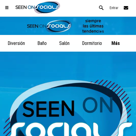
Entrar
Diversión
Baño
Salón
Dormitorio
Más
Abre tu menú de Safari.
o toque el botón de safari como se muestra a la izquierda
y toca AÑADIR A LA PANTALLA DE INICIO
SeenOnSocials ahora está instalado como APLICACIÓN