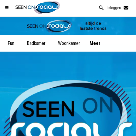
Inloggen
Fun
Badkamer
Woonkamer
Meer
Open Safari menu.
of klik de safari knop zoals hiernaast getoont
en klik TOEVOEGEN AAN BUREAUBLAD
SeenOnSocials is nu geinstalleeerd als APP