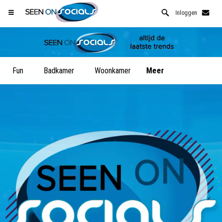
Inloggen
Fun
Badkamer
Woonkamer
Meer
Open Safari menu.
of klik de safari knop zoals hiernaast getoont
en klik TOEVOEGEN AAN BUREAUBLAD
SeenOnSocials is nu geinstalleeerd als APP