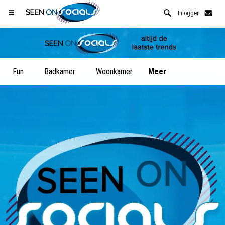
Inloggen
Fun
Badkamer
Woonkamer
Meer
Open Safari menu.
of klik de safari knop zoals hiernaast getoont
en klik TOEVOEGEN AAN BUREAUBLAD
SeenOnSocials is nu geinstalleeerd als APP